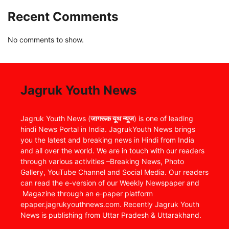
Recent Comments
No comments to show.
Jagruk Youth News
Jagruk Youth News (
जागरूक यूथ न्यूज
) is one of leading
hindi News Portal in India. JagrukYouth News brings
you the latest and breaking news in Hindi from India
and all over the world. We are in touch with our readers
through various activities –Breaking News, Photo
Gallery, YouTube Channel and Social Media. Our readers
can read the e-version of our Weekly Newspaper and
Magazine through an e-paper platform
epaper.jagrukyouthnews.com. Recently Jagruk Youth
News is publishing from Uttar Pradesh & Uttarakhand.