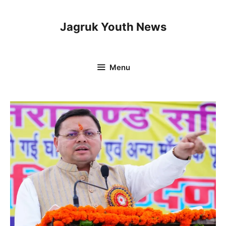
Skip
to
Jagruk Youth News
content
Menu