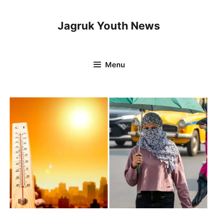
Skip
to
Jagruk Youth News
content
Menu