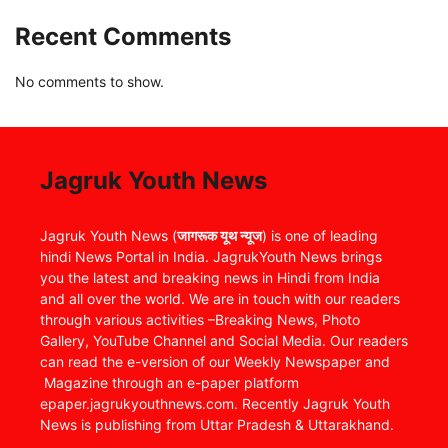
Recent Comments
No comments to show.
Jagruk Youth News
Jagruk Youth News (
जागरूक यूथ न्यूज
) is one of leading
hindi News Portal in India. JagrukYouth News brings
you the latest and breaking news in Hindi from India
and all over the world. We are in touch with our readers
through various activities –Breaking News, Photo
Gallery, YouTube Channel and Social Media. Our readers
can read the e-version of our Weekly Newspaper and
Magazine through an e-paper platform
epaper.jagrukyouthnews.com. Recently Jagruk Youth
News is publishing from Uttar Pradesh & Uttarakhand.