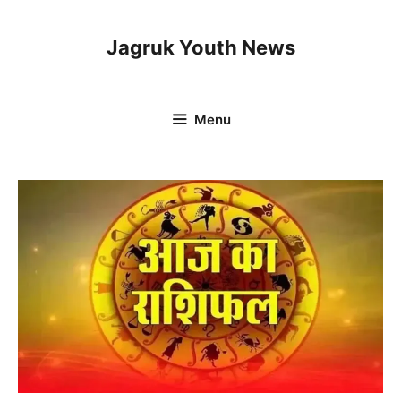
Skip
to
Jagruk Youth News
content
Menu