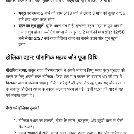
होलिका दहन हमेशा भद्रा मुक्त समय में या भद्रा की ‘पुंछ’ में किया जाता है।
भद्रा का समय:
2 मार्च को शाम 5:18 बजे से लेकर 3 मार्च की सुबह 4:56
बजे तक भद्रा काल रहेगा।
दहन का शुभ मुहूर्त:
चूँकि भद्रा रात में है, इसलिए दहन भद्रा के पुंछ भाग में
करना शुभ होगा। ज्योतिष गणना के अनुसार, 2 मार्च की मध्यरात्रि
12:50
बजे से रात 2:27 बजे तक
होलिका दहन का सबसे उत्तम और शुभ मुहूर्त
रहेगा।
होलिका दहन: पौराणिक महत्व और पूजा विधि
पौराणिक कथा:
असुर राजा हिरण्यकश्यप ने अपने भगवान विष्णु भक्त पुत्र प्रह्लाद को
मारने के लिए अपनी बहन होलिका (जिसे आग में न जलने का वरदान था) की गोद में
बिठाकर आग में जलाना चाहा। लेकिन श्रीहरि की कृपा से प्रह्लाद बच गए और वरदान
के बावजूद होलिका अधर्म के कारण जलकर भस्म हो गई। इसी घटना की याद में यह
पर्व मनाया जाता है।
कैसे करें होलिका पूजन?
होलिका स्थल पर लकड़ी, गोबर के उपले (बड़कुले) और सूखी घास से होली
तैयार करें।
पूजन सामग्री में रोली, चंदन, फूल, साबुत हल्दी, गुलाल, गुड़ और नारियल का