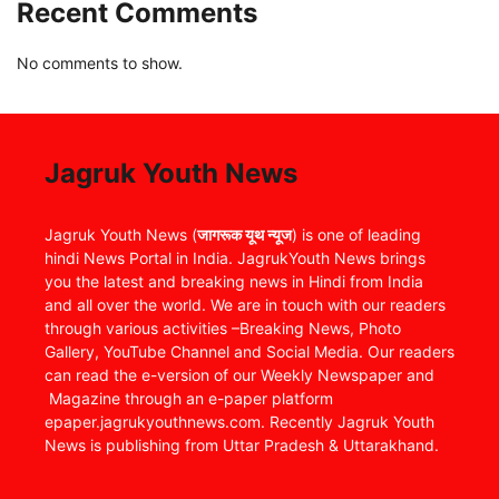
Recent Comments
No comments to show.
Jagruk Youth News
Jagruk Youth News (
जागरूक यूथ न्यूज
) is one of leading
hindi News Portal in India. JagrukYouth News brings
you the latest and breaking news in Hindi from India
and all over the world. We are in touch with our readers
through various activities –Breaking News, Photo
Gallery, YouTube Channel and Social Media. Our readers
can read the e-version of our Weekly Newspaper and
Magazine through an e-paper platform
epaper.jagrukyouthnews.com. Recently Jagruk Youth
News is publishing from Uttar Pradesh & Uttarakhand.