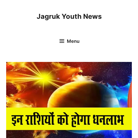
Skip
to
Jagruk Youth News
content
Menu