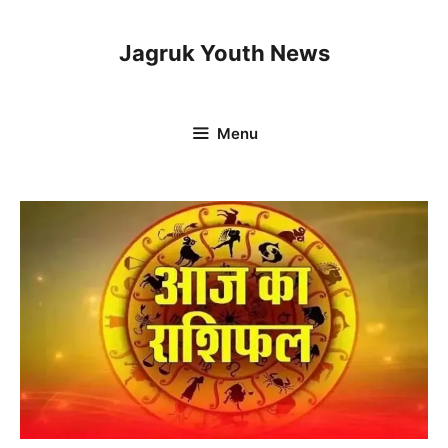
Skip
to
Jagruk Youth News
content
Menu