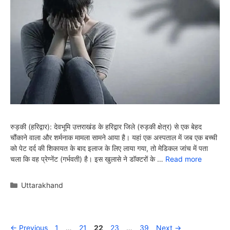
रुड़की (हरिद्वार): देवभूमि उत्तराखंड के हरिद्वार जिले (रुड़की क्षेत्र) से एक बेहद
चौंकाने वाला और शर्मनाक मामला सामने आया है। यहां एक अस्पताल में जब एक बच्ची
को पेट दर्द की शिकायत के बाद इलाज के लिए लाया गया, तो मेडिकल जांच में पता
चला कि वह प्रेग्नेंट (गर्भवती) है। इस खुलासे ने डॉक्टरों के …
Read more
Categories
Uttarakhand
Page
Page
Page
Page
Page
←
Previous
1
…
21
22
23
…
39
Next
→