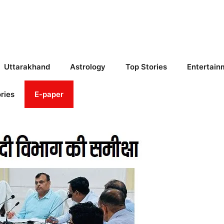
Uttarakhand
Astrology
Top Stories
Entertain
ries
E-paper