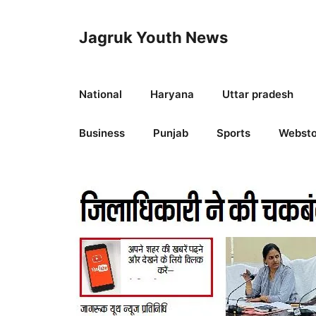
Skip
to
Jagruk Youth News
content
National
Haryana
Uttar pradesh
Business
Punjab
Sports
Websto