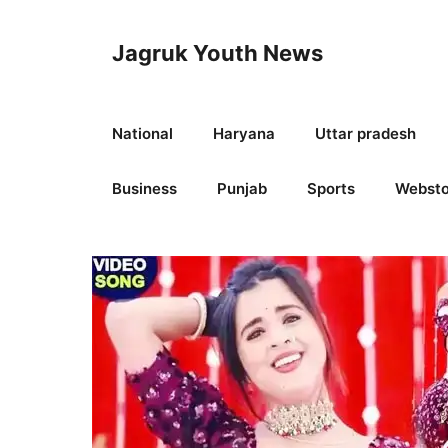
Skip
to
Jagruk Youth News
content
National
Haryana
Uttar pradesh
Business
Punjab
Sports
Websto