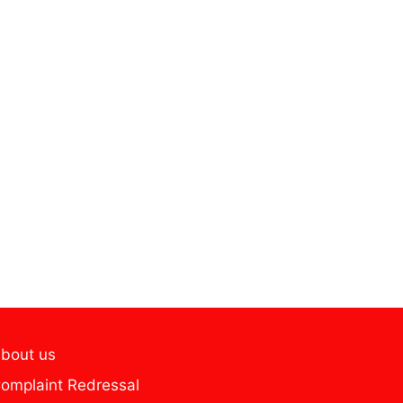
bout us
omplaint Redressal