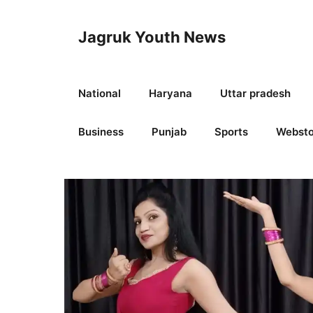
Skip
to
Jagruk Youth News
content
National
Haryana
Uttar pradesh
Business
Punjab
Sports
Websto