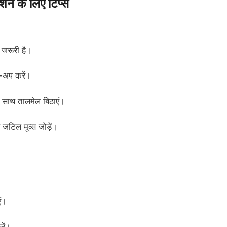
न के लिए टिप्स
 जरूरी है।
्म-अप करें।
 साथ तालमेल बिठाएं।
े जटिल मूव्स जोड़ें।
एं।
हें।