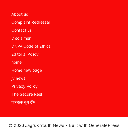
About us
Complaint Redressal
Contact us
Disclaimer
DNPA Code of Ethics
Editorial Policy
home
Home new page
jy news
Privacy Policy
The Secure Reel
जागरूक यूथ टीम
© 2026 Jagruk Youth News
• Built with
GeneratePress