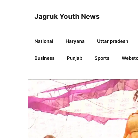
Skip
to
Jagruk Youth News
content
National
Haryana
Uttar pradesh
Business
Punjab
Sports
Websto