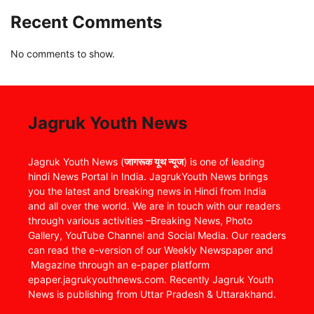
Recent Comments
No comments to show.
Jagruk Youth News
Jagruk Youth News (
जागरूक यूथ न्यूज
) is one of leading
hindi News Portal in India. JagrukYouth News brings
you the latest and breaking news in Hindi from India
and all over the world. We are in touch with our readers
through various activities –Breaking News, Photo
Gallery, YouTube Channel and Social Media. Our readers
can read the e-version of our Weekly Newspaper and
Magazine through an e-paper platform
epaper.jagrukyouthnews.com. Recently Jagruk Youth
News is publishing from Uttar Pradesh & Uttarakhand.