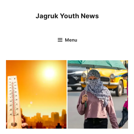
Skip
to
Jagruk Youth News
content
Menu