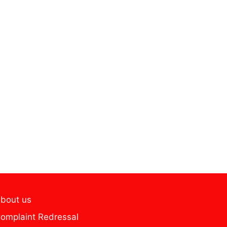
bout us
omplaint Redressal