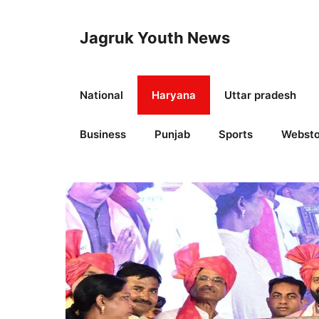
Skip
to
Jagruk Youth News
content
National
Haryana
Uttar pradesh
Business
Punjab
Sports
Websto