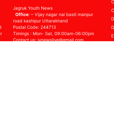
C
Jagruk Youth News
C
Office
: – Vijay nagar nai basti manpur
D
road kashipur Uttarakhand
d
Postal Code: 244713
D
ur
Timings : Mon- Sat, 09:00am-06:00pm
E
Contact us: jynewslive@gmail.com
H
j
P
T
ज
© 2026 Jagruk Youth News
• Built with
GeneratePress