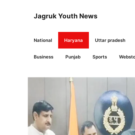
Skip
to
Jagruk Youth News
content
National
Haryana
Uttar pradesh
Business
Punjab
Sports
Websto