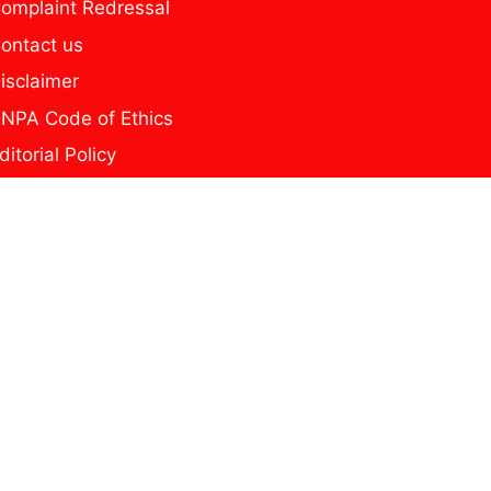
omplaint Redressal
ontact us
isclaimer
NPA Code of Ethics
ditorial Policy
home
ome new page
y news
rivacy Policy
he Secure Reel
ागरूक यूथ टीम