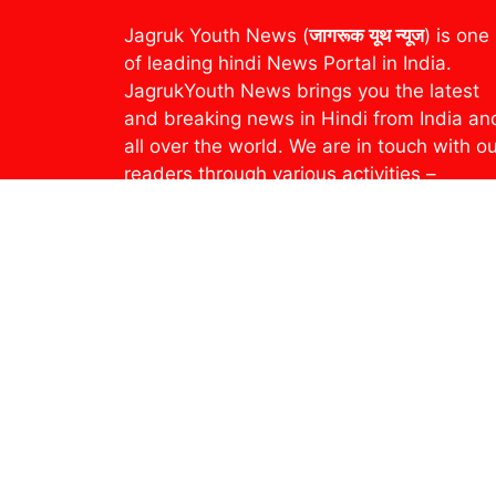
Jagruk Youth News (
जागरूक यूथ न्यूज
) is one
of leading hindi News Portal in India.
JagrukYouth News brings you the latest
and breaking news in Hindi from India an
all over the world. We are in touch with o
readers through various activities –
Breaking News, Photo Gallery, YouTube
Channel and Social Media. Our readers
can read the e-version of our Weekly
Newspaper and Magazine through an e-
paper platform
epaper.jagrukyouthnews.com. Recently
Jagruk Youth News is publishing from
Uttar Pradesh & Uttarakhand.