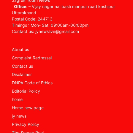
Jagruk Youth News
Office
: – Vijay nagar nai basti manpur road kashipur
Uttarakhand
Postal Code: 244713
Timings : Mon- Sat, 09:00am-06:00pm
Contact us: jynewslive@gmail.com
About us
Complaint Redressal
Contact us
Disclaimer
DNPA Code of Ethics
Editorial Policy
home
Home new page
jy news
Privacy Policy
The Secure Reel