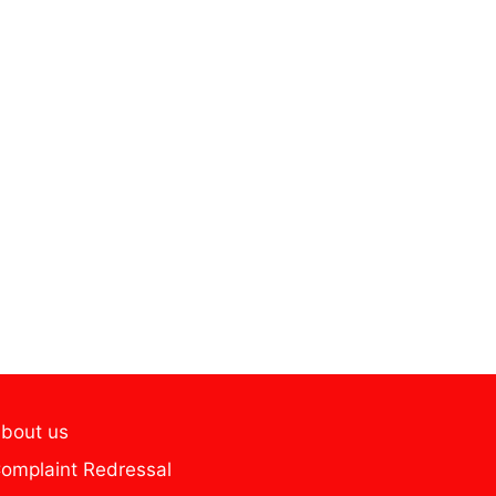
bout us
omplaint Redressal