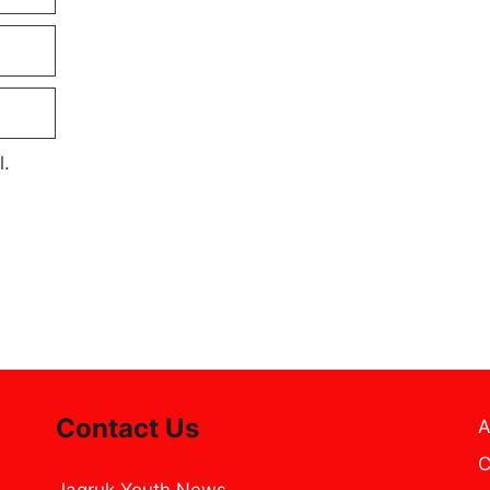
l.
Contact Us
A
C