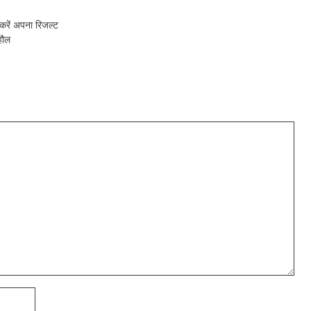
ें अपना रिजल्ट
हौल