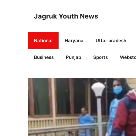
Skip
to
Jagruk Youth News
content
National
Haryana
Uttar pradesh
Business
Punjab
Sports
Websto