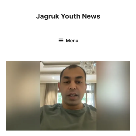
Skip
to
Jagruk Youth News
content
Menu