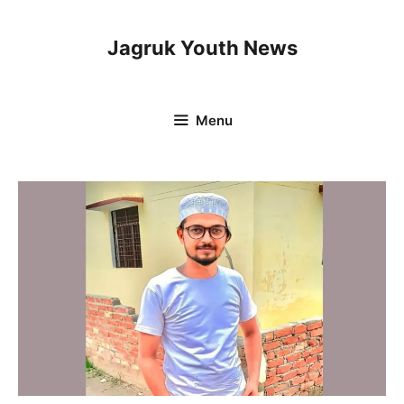
Skip
to
Jagruk Youth News
content
Menu