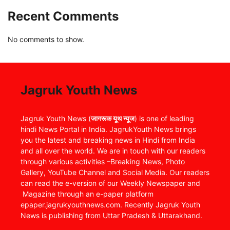
Recent Comments
No comments to show.
Jagruk Youth News
Jagruk Youth News (
जागरूक यूथ न्यूज
) is one of leading
hindi News Portal in India. JagrukYouth News brings
you the latest and breaking news in Hindi from India
and all over the world. We are in touch with our readers
through various activities –Breaking News, Photo
Gallery, YouTube Channel and Social Media. Our readers
can read the e-version of our Weekly Newspaper and
Magazine through an e-paper platform
epaper.jagrukyouthnews.com. Recently Jagruk Youth
News is publishing from Uttar Pradesh & Uttarakhand.