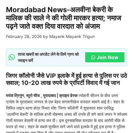
Moradabad News-अलवीना बेकरी के
मालिक की साले ने की गोली मारकर हत्या; नमाज
पढ़ने जाते वक्त दिया वारदात को अंजाम
February 28, 2026
by
Mayank Mayank Trigun
ताजा खबरों का अपडेट लेने के लिये ग्रुप को
Join Now
ज्वाइन करें
जिगर कॉलोनी जैसे VIP इलाके में हुई हत्या से पुलिस पर उठे
सवाल; 10-20 लाख रुपये के प्रॉपर्टी विवाद में गई जान
मयंक त्रिगुण, ब्यूरो चीफ ,
मुरादाबाद | क्राइम डेस्क
त्योहारी सीजन के बीच उत्तर
प्रदेश के मुरादाबाद जनपद से एक बेहद सनसनीखेज वारदात सामने आई है। शहर के
सिविल लाइन थाना क्षेत्र स्थित पॉश ‘जिगर कॉलोनी’ में शुक्रवार शाम प्रसिद्ध
‘अलवीना बेकरी’ के मालिक हाजी मोहम्मद असद की उनके ही सगे साले जफर ने सरेआम
गोली मारकर बेरहमी से हत्या कर दी। इस दुस्साहसिक वारदात के बाद आरोपी मौके से
फरार हो गया। शहर के सबसे सुरक्षित माने जाने वाले इलाके में हुई इस हत्या ने पुलिस
महकमे में हड़कंप मचा दिया है और सुरक्षा व्यवस्था की पोल खोलकर रख दी है।