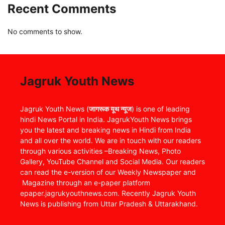
Recent Comments
No comments to show.
Jagruk Youth News
Jagruk Youth News (
जागरूक यूथ न्यूज
) is one of leading
hindi News Portal in India. JagrukYouth News brings
you the latest and breaking news in Hindi from India
and all over the world. We are in touch with our readers
through various activities –Breaking News, Photo
Gallery, YouTube Channel and Social Media. Our readers
can read the e-version of our Weekly Newspaper and
Magazine through an e-paper platform
epaper.jagrukyouthnews.com. Recently Jagruk Youth
News is publishing from Uttar Pradesh & Uttarakhand.