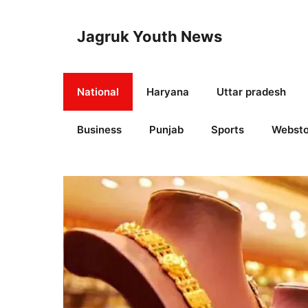
Skip
to
Jagruk Youth News
content
National
Haryana
Uttar pradesh
Business
Punjab
Sports
Websto