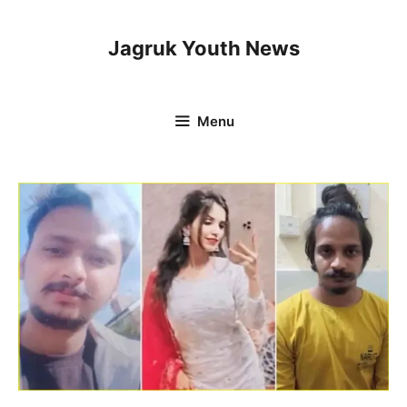
Skip
to
Jagruk Youth News
content
Menu