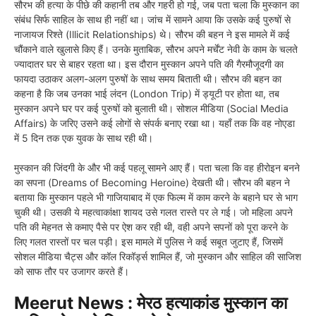
सौरभ की हत्या के पीछे की कहानी तब और गहरी हो गई, जब पता चला कि मुस्कान का
संबंध सिर्फ साहिल के साथ ही नहीं था। जांच में सामने आया कि उसके कई पुरुषों से
नाजायज रिश्ते (Illicit Relationships) थे। सौरभ की बहन ने इस मामले में कई
चौंकाने वाले खुलासे किए हैं। उनके मुताबिक, सौरभ अपने मर्चेंट नेवी के काम के चलते
ज्यादातर घर से बाहर रहता था। इस दौरान मुस्कान अपने पति की गैरमौजूदगी का
फायदा उठाकर अलग-अलग पुरुषों के साथ समय बिताती थी। सौरभ की बहन का
कहना है कि जब उनका भाई लंदन (London Trip) में ड्यूटी पर होता था, तब
मुस्कान अपने घर पर कई पुरुषों को बुलाती थी। सोशल मीडिया (Social Media
Affairs) के जरिए उसने कई लोगों से संपर्क बनाए रखा था। यहाँ तक कि वह नोएडा
में 5 दिन तक एक युवक के साथ रही थी।
मुस्कान की जिंदगी के और भी कई पहलू सामने आए हैं। पता चला कि वह हीरोइन बनने
का सपना (Dreams of Becoming Heroine) देखती थी। सौरभ की बहन ने
बताया कि मुस्कान पहले भी गाजियाबाद में एक फिल्म में काम करने के बहाने घर से भाग
चुकी थी। उसकी ये महत्वाकांक्षा शायद उसे गलत रास्ते पर ले गई। जो महिला अपने
पति की मेहनत से कमाए पैसे पर ऐश कर रही थी, वही अपने सपनों को पूरा करने के
लिए गलत रास्तों पर चल पड़ी। इस मामले में पुलिस ने कई सबूत जुटाए हैं, जिसमें
सोशल मीडिया चैट्स और कॉल रिकॉर्ड्स शामिल हैं, जो मुस्कान और साहिल की साजिश
को साफ तौर पर उजागर करते हैं।
Meerut News : मेरठ हत्याकांड मुस्कान का