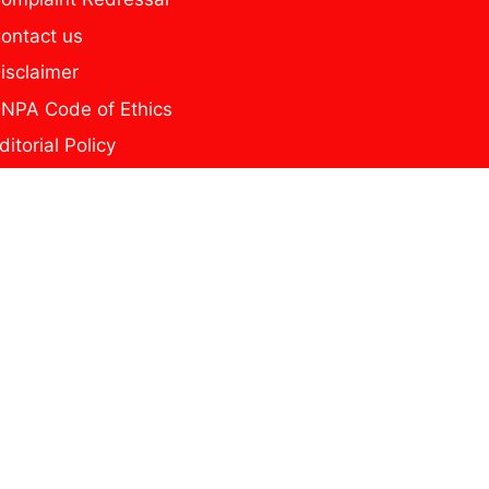
ontact us
isclaimer
NPA Code of Ethics
ditorial Policy
home
ome new page
y news
rivacy Policy
he Secure Reel
ागरूक यूथ टीम