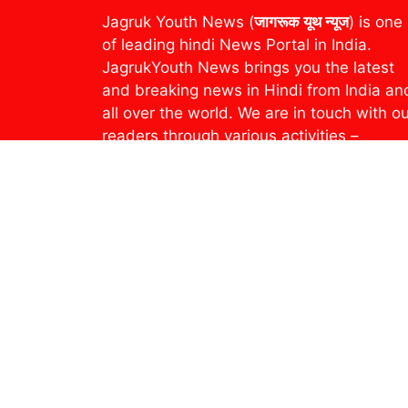
Jagruk Youth News (
जागरूक यूथ न्यूज
) is one
of leading hindi News Portal in India.
JagrukYouth News brings you the latest
and breaking news in Hindi from India an
all over the world. We are in touch with o
readers through various activities –
Breaking News, Photo Gallery, YouTube
Channel and Social Media. Our readers
can read the e-version of our Weekly
Newspaper and Magazine through an e-
paper platform
epaper.jagrukyouthnews.com. Recently
Jagruk Youth News is publishing from
Uttar Pradesh & Uttarakhand.