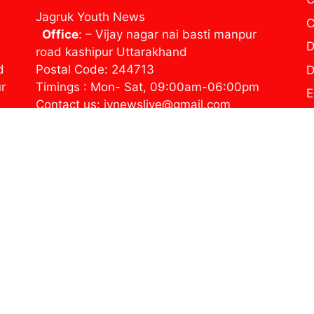
Jagruk Youth News
C
Office
: – Vijay nagar nai basti manpur
D
road kashipur Uttarakhand
d
Postal Code: 244713
D
ur
Timings : Mon- Sat, 09:00am-06:00pm
E
Contact us: jynewslive@gmail.com
H
j
P
T
ज
© 2026 Jagruk Youth News
• Built with
GeneratePress