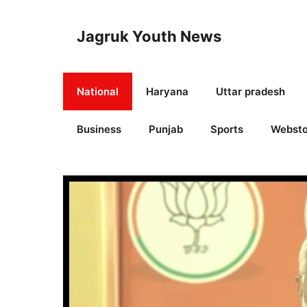
Skip
to
Jagruk Youth News
content
National
Haryana
Uttar pradesh
Business
Punjab
Sports
Websto