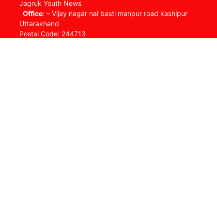
Jagruk Youth News
Office
: – Vijay nagar nai basti manpur road kashipur
Uttarakhand
Postal Code: 244713
Timings : Mon- Sat, 09:00am-06:00pm
Contact us: jynewslive@gmail.com
About us
Complaint Redressal
Contact us
Disclaimer
DNPA Code of Ethics
Editorial Policy
home
Home new page
jy news
Privacy Policy