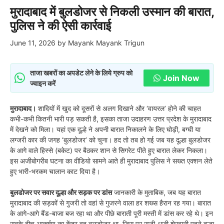
मुरादाबाद में बुलडोजर से निकली उस्मान की बारात,
पुलिस ने की ऐसी कार्रवाई
June 11, 2026
by
Mayank Mayank Trigun
ताजा खबरों का अपडेट लेने के लिये ग्रुप को
Join Now
ज्वाइन करें
मुरादाबाद।
शादियों में खुद को दूसरों से अलग दिखाने और ‘वायरल’ होने की चाहत
कभी-कभी कितनी भारी पड़ सकती है, इसका ताजा उदाहरण उत्तर प्रदेश के मुरादाबाद
में देखने को मिला। यहां एक दूल्हे ने अपनी बारात निकालने के लिए घोड़ी, बग्घी या
लग्जरी कार की जगह ‘बुलडोजर’ को चुना। हद तो तब हो गई जब यह दूल्हा बुलडोजर
के आगे वाले हिस्से (बकेट) पर बैठकर शान से सिगरेट पीते हुए बारात लेकर निकला।
इस अजीबोगरीब घटना का वीडियो सामने आते ही मुरादाबाद पुलिस ने सख्त एक्शन लेते
हुए भारी-भरकम चालान काट दिया है।
बुलडोजर पर सवार दूल्हा और सड़क पर डांस
जानकारी के मुताबिक, जब यह बारात
मुरादाबाद की सड़कों से गुजरी तो वहां से गुजरने वाला हर शख्स हैरान रह गया। बारात
के आगे-आगे बैंड-बाजा बज रहा था और पीछे बाराती पूरी मस्ती में डांस कर रहे थे। इन
सबके बीच आकर्षण का केंद्र वह बुलडोजर था, जिस पर सजी-धजी शेरवानी पहने दूल्हा