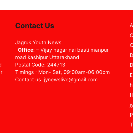
Contact Us
A
C
Jagruk Youth News
C
Office
: – Vijay nagar nai basti manpur
D
road kashipur Uttarakhand
d
Postal Code: 244713
D
ur
Timings : Mon- Sat, 09:00am-06:00pm
E
Contact us: jynewslive@gmail.com
H
j
P
T