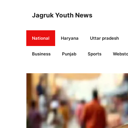
Skip
to
Jagruk Youth News
content
National
Haryana
Uttar pradesh
Business
Punjab
Sports
Websto