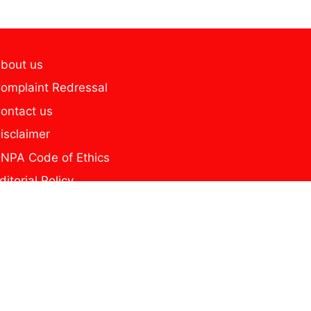
bout us
omplaint Redressal
ontact us
isclaimer
NPA Code of Ethics
ditorial Policy
home
ome new page
y news
rivacy Policy
he Secure Reel