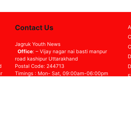
Contact Us
A
C
Jagruk Youth News
C
Office
: – Vijay nagar nai basti manpur
D
road kashipur Uttarakhand
d
Postal Code: 244713
D
ur
Timings : Mon- Sat, 09:00am-06:00pm
E
Contact us: jynewslive@gmail.com
H
j
P
T