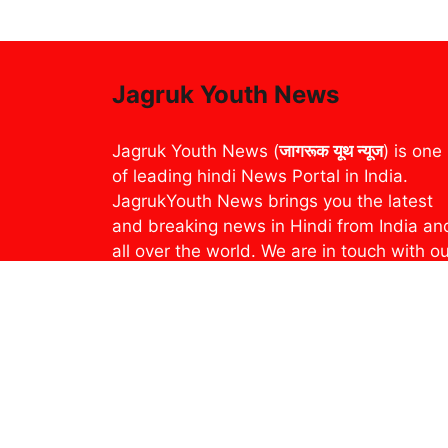
Jagruk Youth News
Jagruk Youth News (
जागरूक यूथ न्यूज
) is one
of leading hindi News Portal in India.
JagrukYouth News brings you the latest
and breaking news in Hindi from India an
all over the world. We are in touch with o
readers through various activities –
Breaking News, Photo Gallery, YouTube
Channel and Social Media. Our readers
can read the e-version of our Weekly
Newspaper and Magazine through an e-
paper platform
epaper.jagrukyouthnews.com. Recently