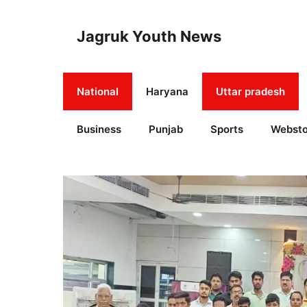
Skip
to
Jagruk Youth News
content
National
Haryana
Uttar pradesh
Business
Punjab
Sports
Websto