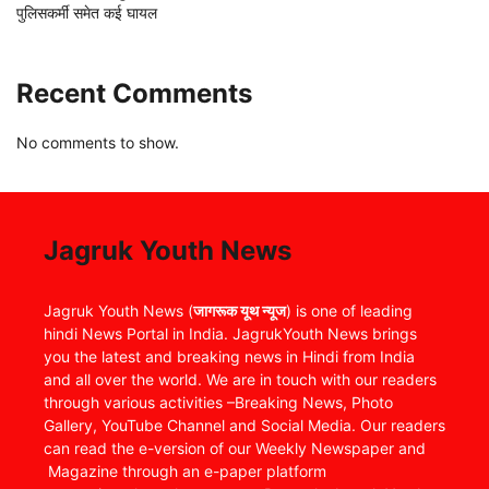
पुलिसकर्मी समेत कई घायल
Recent Comments
No comments to show.
Jagruk Youth News
Jagruk Youth News (
जागरूक यूथ न्यूज
) is one of leading
hindi News Portal in India. JagrukYouth News brings
you the latest and breaking news in Hindi from India
and all over the world. We are in touch with our readers
through various activities –Breaking News, Photo
Gallery, YouTube Channel and Social Media. Our readers
can read the e-version of our Weekly Newspaper and
Magazine through an e-paper platform