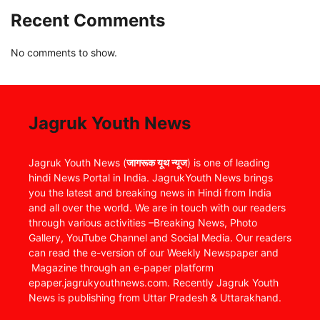
Recent Comments
No comments to show.
Jagruk Youth News
Jagruk Youth News (
जागरूक यूथ न्यूज
) is one of leading
hindi News Portal in India. JagrukYouth News brings
you the latest and breaking news in Hindi from India
and all over the world. We are in touch with our readers
through various activities –Breaking News, Photo
Gallery, YouTube Channel and Social Media. Our readers
can read the e-version of our Weekly Newspaper and
Magazine through an e-paper platform
epaper.jagrukyouthnews.com. Recently Jagruk Youth
News is publishing from Uttar Pradesh & Uttarakhand.