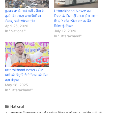
मुरादाबाद: होमगार्ड भर्ती परीक्षा के
Uttarakhand News: बस
दूसरे दिन उमड़ा अभ्यर्थियों का
टिकट के लिए नहीं लगना होगा लाइन
सैलाब, चली स्पेशल ट्रेन
में! QR कोड स्कैन कर घर बैठे
April 26, 2026
मिलेगा ई-टिकट
In "National"
July 12, 2026
In "Uttarakhand"
uttarakhand news : CM
धामी की चिट्ठी से नैनीताल को मिला
बड़ा तोहफा
May 28, 2025
In "Uttarakhand"
Categories
National
ठाकुरद्वारा में जागरूक यूथ सर्वे : वर्तमान विधायक को पछाड़ मुजाहिद अली को