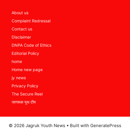
About us
Complaint Redressal
Contact us
Disclaimer
DNPA Code of Ethics
Editorial Policy
home
Home new page
jy news
Privacy Policy
The Secure Reel
जागरूक यूथ टीम
© 2026 Jagruk Youth News
• Built with
GeneratePress