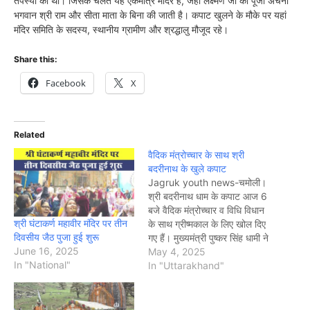
तपस्या की थी। जिसके चलते यह एकमात्र मंदिर है, जहां लक्ष्मण जी की पूजा अर्चना
भगवान श्री राम और सीता माता के बिना की जाती है। कपाट खुलने के मौके पर यहां
मंदिर समिति के सदस्य, स्थानीय ग्रामीण और श्रद्धालु मौजूद रहे।
Share this:
Facebook
X
Related
वैदिक मंत्रोच्चार के साथ श्री
बदरीनाथ के खुले कपाट
Jagruk youth news-चमोली।
श्री बदरीनाथ धाम के कपाट आज 6
बजे वैदिक मंत्रोच्चार व विधि विधान
श्री घंटाकर्ण महावीर मंदिर पर तीन
के साथ ग्रीष्मकाल के लिए खोल दिए
दिवसीय जैठ पुजा हुई शुरू
गए हैं। मुख्यमंत्री पुष्कर सिंह धामी ने
June 16, 2025
श्री बदरीनाथ धाम के कपाट खुलने
May 4, 2025
In "National"
पर प्रधानमंत्री नरेंद्र मोदी के नाम
In "Uttarakhand"
से पहली महाभिषेक पूजा कर देश और
राज्य…