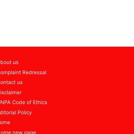
bout us
omplaint Redressal
ontact us
isclaimer
NPA Code of Ethics
ditorial Policy
home
ome new page