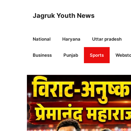
Skip
to
Jagruk Youth News
content
National
Haryana
Uttar pradesh
Business
Punjab
Sports
Websto