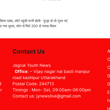
ा पाबंद, कोर्ट पहुंची पत्नी बोली- ‘हुजूर वो तो गुजर गए’
कड़ा गया युवक, फोन से मिले 300 से ज्यादा क्लिप
Contact Us
A
C
Jagruk Youth News
C
Office
: – Vijay nagar nai basti manpur
D
road kashipur Uttarakhand
d
Postal Code: 244713
D
ur
Timings : Mon- Sat, 09:00am-06:00pm
E
Contact us: jynewslive@gmail.com
H