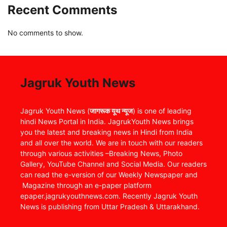
Recent Comments
No comments to show.
Jagruk Youth News
Jagruk Youth News (
जागरूक यूथ न्यूज
) is one of leading
hindi News Portal in India. JagrukYouth News brings
you the latest and breaking news in Hindi from India
and all over the world. We are in touch with our readers
through various activities –Breaking News, Photo
Gallery, YouTube Channel and Social Media. Our readers
can read the e-version of our Weekly Newspaper and
Magazine through an e-paper platform
epaper.jagrukyouthnews.com. Recently Jagruk Youth
News is publishing from Uttar Pradesh & Uttarakhand.