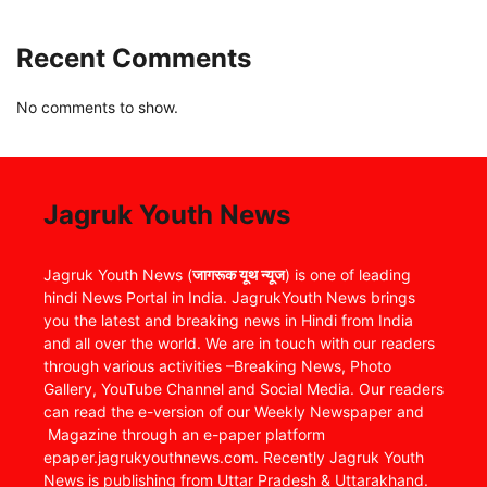
Recent Comments
No comments to show.
Jagruk Youth News
Jagruk Youth News (
जागरूक यूथ न्यूज
) is one of leading
hindi News Portal in India. JagrukYouth News brings
you the latest and breaking news in Hindi from India
and all over the world. We are in touch with our readers
through various activities –Breaking News, Photo
Gallery, YouTube Channel and Social Media. Our readers
can read the e-version of our Weekly Newspaper and
Magazine through an e-paper platform
epaper.jagrukyouthnews.com. Recently Jagruk Youth
News is publishing from Uttar Pradesh & Uttarakhand.