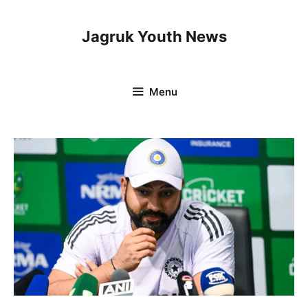
Skip
to
Jagruk Youth News
content
Menu