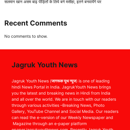
सलमान खान असम बाढ़ पीड़ितों के लिये बने मसीहा, इतने बनवायेंगे घर
Recent Comments
No comments to show.
Jagruk Youth News
Jagruk Youth News (
जागरूक यूथ न्यूज
) is one of leading
hindi News Portal in India. JagrukYouth News brings
you the latest and breaking news in Hindi from India
and all over the world. We are in touch with our readers
through various activities –Breaking News, Photo
Gallery, YouTube Channel and Social Media. Our readers
can read the e-version of our Weekly Newspaper and
Magazine through an e-paper platform
epaper.jagrukyouthnews.com. Recently Jagruk Youth