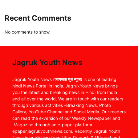
Recent Comments
No comments to show.
Jagruk Youth News
Jagruk Youth News (
जागरूक यूथ न्यूज
) is one of leading
hindi News Portal in India. JagrukYouth News brings
you the latest and breaking news in Hindi from India
and all over the world. We are in touch with our readers
through various activities –Breaking News, Photo
Gallery, YouTube Channel and Social Media. Our readers
can read the e-version of our Weekly Newspaper and
Magazine through an e-paper platform
epaper.jagrukyouthnews.com. Recently Jagruk Youth
News is publishing from Uttar Pradesh & Uttarakhand.