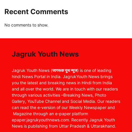
Recent Comments
No comments to show.
Jagruk Youth News
Jagruk Youth News (
जागरूक यूथ न्यूज
) is one of leading
hindi News Portal in India. JagrukYouth News brings
you the latest and breaking news in Hindi from India
and all over the world. We are in touch with our readers
through various activities –Breaking News, Photo
Gallery, YouTube Channel and Social Media. Our readers
can read the e-version of our Weekly Newspaper and
Magazine through an e-paper platform
epaper.jagrukyouthnews.com. Recently Jagruk Youth
News is publishing from Uttar Pradesh & Uttarakhand.