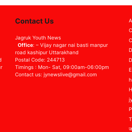
Contact Us
A
C
Jagruk Youth News
C
Office
: – Vijay nagar nai basti manpur
D
road kashipur Uttarakhand
d
Postal Code: 244713
D
ur
Timings : Mon- Sat, 09:00am-06:00pm
E
Contact us: jynewslive@gmail.com
H
j
P
T
ज