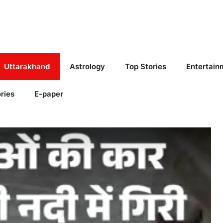
Uttarakhand
Astrology
Top Stories
Entertain
ries
E-paper