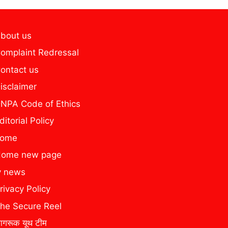
bout us
omplaint Redressal
ontact us
isclaimer
NPA Code of Ethics
ditorial Policy
home
ome new page
y news
rivacy Policy
he Secure Reel
ागरूक यूथ टीम