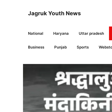
Skip
to
Jagruk Youth News
content
National
Haryana
Uttar pradesh
Business
Punjab
Sports
Websto