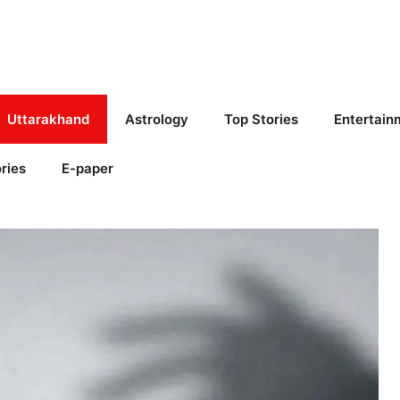
Uttarakhand
Astrology
Top Stories
Entertain
ries
E-paper