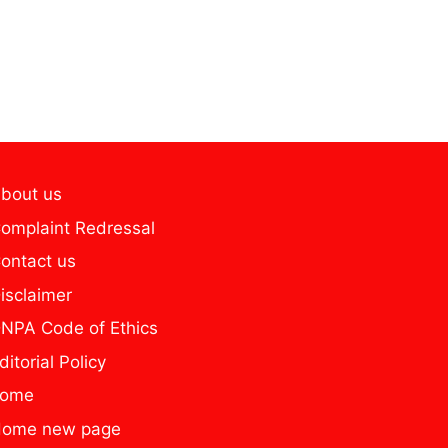
bout us
omplaint Redressal
ontact us
isclaimer
NPA Code of Ethics
ditorial Policy
home
ome new page