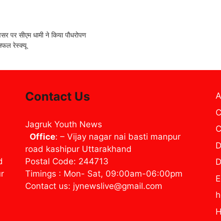
 पर सीएम धामी ने किया पौधरोपण
ल रेस्क्यू
Contact Us
A
C
Jagruk Youth News
C
Office
: – Vijay nagar nai basti manpur
D
road kashipur Uttarakhand
d
Postal Code: 244713
D
ur
Timings : Mon- Sat, 09:00am-06:00pm
E
Contact us: jynewslive@gmail.com
H