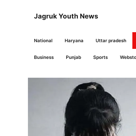
Skip
to
Jagruk Youth News
content
National
Haryana
Uttar pradesh
Business
Punjab
Sports
Websto