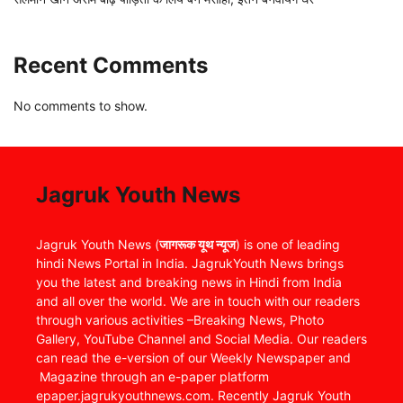
Recent Comments
No comments to show.
Jagruk Youth News
Jagruk Youth News (
जागरूक यूथ न्यूज
) is one of leading
hindi News Portal in India. JagrukYouth News brings
you the latest and breaking news in Hindi from India
and all over the world. We are in touch with our readers
through various activities –Breaking News, Photo
Gallery, YouTube Channel and Social Media. Our readers
can read the e-version of our Weekly Newspaper and
Magazine through an e-paper platform
epaper.jagrukyouthnews.com. Recently Jagruk Youth