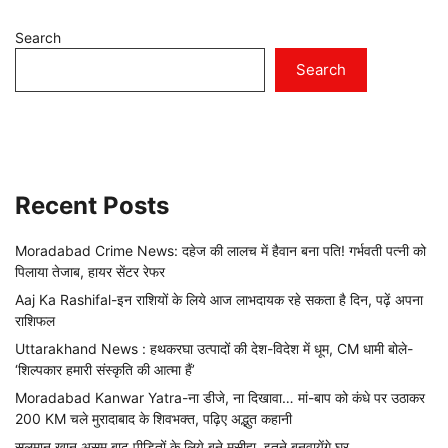
Search
Search
Recent Posts
Moradabad Crime News: दहेज की लालच में हैवान बना पति! गर्भवती पत्नी को
पिलाया तेजाब, हायर सेंटर रेफर
Aaj Ka Rashifal-इन राशियों के लिये आज लाभदायक रहे सकता है दिन, पढ़ें अपना
राशिफल
Uttarakhand News : हथकरघा उत्पादों की देश-विदेश में धूम, CM धामी बोले-
‘शिल्पकार हमारी संस्कृति की आत्मा हैं’
Moradabad Kanwar Yatra-ना डीजे, ना दिखावा… मां-बाप को कंधे पर उठाकर
200 KM चले मुरादाबाद के शिवभक्त, पढ़िए अद्भुत कहानी
सलमान खान असम बाढ़ पीड़ितों के लिये बने मसीहा, इतने बनवायेंगे घर