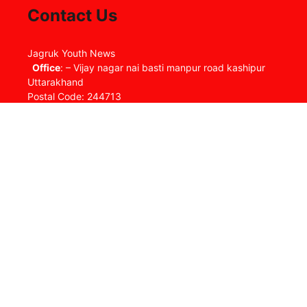
Contact Us
Jagruk Youth News
Office
: – Vijay nagar nai basti manpur road kashipur
Uttarakhand
Postal Code: 244713
Timings : Mon- Sat, 09:00am-06:00pm
Contact us: jynewslive@gmail.com
About us
Complaint Redressal
Contact us
Disclaimer
DNPA Code of Ethics
Editorial Policy
home
Home new page