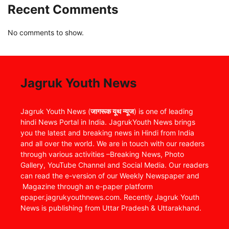
Recent Comments
No comments to show.
Jagruk Youth News
Jagruk Youth News (
जागरूक यूथ न्यूज
) is one of leading
hindi News Portal in India. JagrukYouth News brings
you the latest and breaking news in Hindi from India
and all over the world. We are in touch with our readers
through various activities –Breaking News, Photo
Gallery, YouTube Channel and Social Media. Our readers
can read the e-version of our Weekly Newspaper and
Magazine through an e-paper platform
epaper.jagrukyouthnews.com. Recently Jagruk Youth
News is publishing from Uttar Pradesh & Uttarakhand.