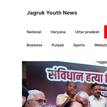
Skip
to
Jagruk Youth News
content
National
Haryana
Uttar pradesh
Business
Punjab
Sports
Websto