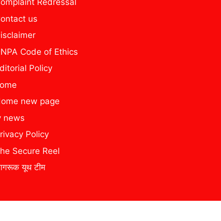
omplaint Redressal
ontact us
isclaimer
NPA Code of Ethics
ditorial Policy
home
ome new page
y news
rivacy Policy
he Secure Reel
ागरूक यूथ टीम