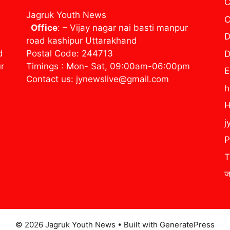
C
Jagruk Youth News
C
Office
: – Vijay nagar nai basti manpur
D
road kashipur Uttarakhand
d
Postal Code: 244713
D
ur
Timings : Mon- Sat, 09:00am-06:00pm
E
Contact us: jynewslive@gmail.com
H
j
P
T
ज
© 2026 Jagruk Youth News
• Built with
GeneratePress