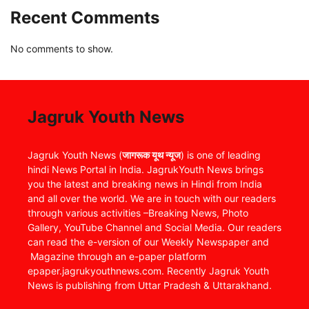
Recent Comments
No comments to show.
Jagruk Youth News
Jagruk Youth News (
जागरूक यूथ न्यूज
) is one of leading
hindi News Portal in India. JagrukYouth News brings
you the latest and breaking news in Hindi from India
and all over the world. We are in touch with our readers
through various activities –Breaking News, Photo
Gallery, YouTube Channel and Social Media. Our readers
can read the e-version of our Weekly Newspaper and
Magazine through an e-paper platform
epaper.jagrukyouthnews.com. Recently Jagruk Youth
News is publishing from Uttar Pradesh & Uttarakhand.