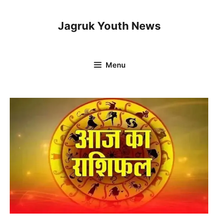
Skip
to
Jagruk Youth News
content
Menu