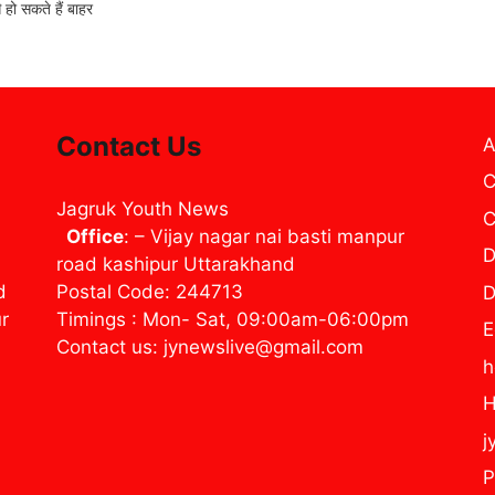
ो सकते हैं बाहर
Contact Us
A
C
Jagruk Youth News
C
Office
: – Vijay nagar nai basti manpur
D
road kashipur Uttarakhand
d
Postal Code: 244713
D
ur
Timings : Mon- Sat, 09:00am-06:00pm
E
Contact us: jynewslive@gmail.com
H
j
P