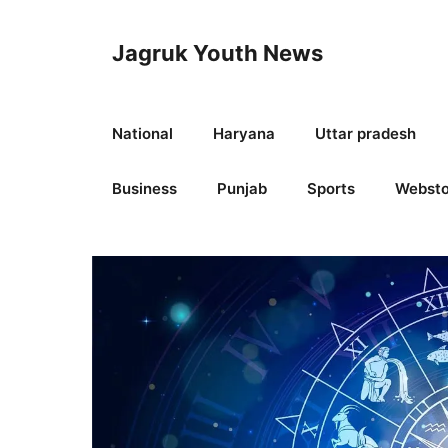
Skip
to
Jagruk Youth News
content
National
Haryana
Uttar pradesh
Business
Punjab
Sports
Websto