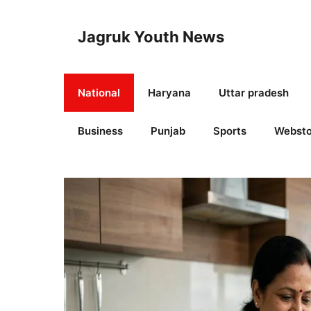
Skip
to
Jagruk Youth News
content
National
Haryana
Uttar pradesh
Business
Punjab
Sports
Websto