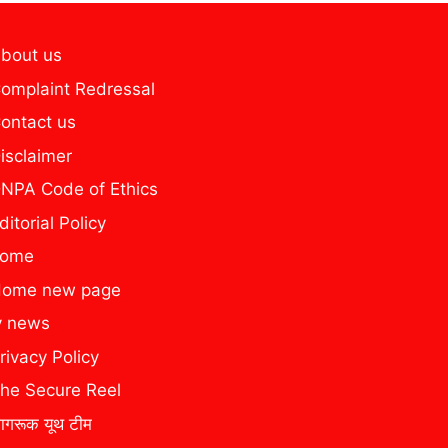
bout us
omplaint Redressal
ontact us
isclaimer
NPA Code of Ethics
ditorial Policy
home
ome new page
y news
rivacy Policy
he Secure Reel
ागरूक यूथ टीम