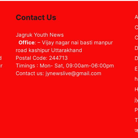
Contact Us
A
C
Jagruk Youth News
C
Office
: – Vijay nagar nai basti manpur
D
road kashipur Uttarakhand
d
Postal Code: 244713
D
ur
Timings : Mon- Sat, 09:00am-06:00pm
E
Contact us: jynewslive@gmail.com
H
j
P
T
ज