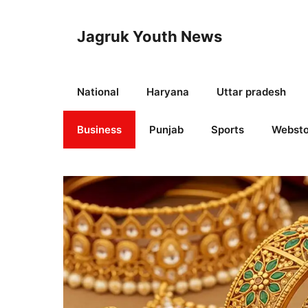
Skip
to
Jagruk Youth News
content
National
Haryana
Uttar pradesh
Business
Punjab
Sports
Websto